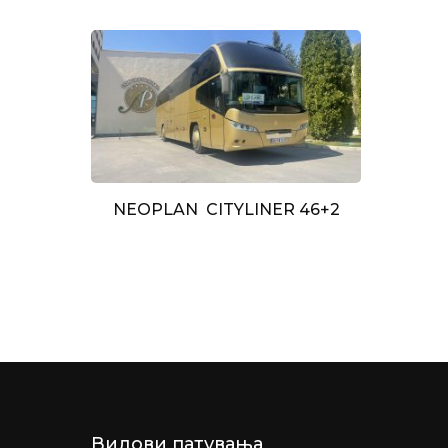
NEOPLAN CITYLINER 46+2
Видови патувања