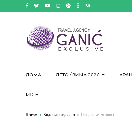
ДОМА
ЛЕТО / ЗИМА 2026
АРА
MK
>
>
Home
Видови патувања
Патување со авион