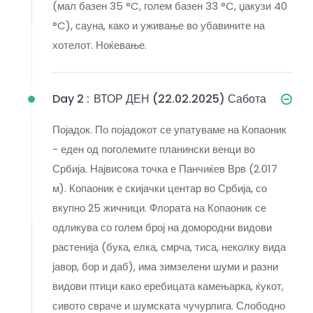
(мал базен 35 °C, голем базен 33 °C, џакузи 40
°C), сауна, како и уживање во убавините на
хотелот. Ноќевање.
Day 2 :
ВТОР ДЕН (22.02.2025) Сабота
Појадок. По појадокот се упатуваме на Копаоник
- еден од поголемите планински венци во
Србија. Највисока точка е Панчиќев Врв (2.017
м). Копаоник е скијачки центар во Србија, со
вкупно 25 жичници. Флората на Копаоник се
одликува со голем број на домородни видови
растенија (бука, елка, смрча, тиса, неколку вида
јавор, бор и даб), има зимзелени шуми и разни
видови птици како еребицата камењарка, ќукот,
сивото свраче и шумската чучурлига. Слободно