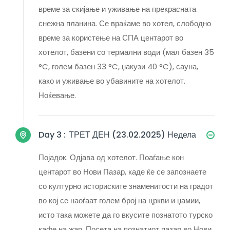
време за скијање и уживање на прекрасната
снежна планина. Се враќаме во хотел, слободно
време за користење на СПА центарот во
хотелот, базени со термални води (мал базен 35
°C, голем базен 33 °C, џакузи 40 °C), сауна,
како и уживање во убавините на хотелот.
Ноќевање.
Day 3 :
ТРЕТ ДЕН (23.02.2025) Недела
Појадок. Одјава од хотелот. Поаѓање кон
центарот во Нови Пазар, каде ќе се запознаете
со културно историските знаменитости на градот
во кој се наоѓаат голем број на цркви и џамии,
исто така можете да го вкусите познатото турско
кафе на жар. Посета на познатиот пазар во Нови