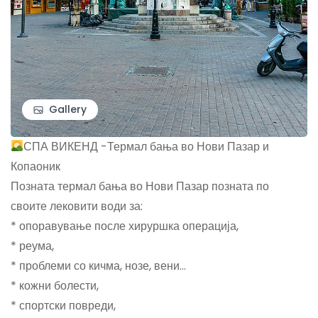
Gallery
СПА ВИКЕНД -Термал бања во Нови Пазар и
Копаоник
Позната термал бања во Нови Пазар позната по
своите лековити води за:
* опоравување после хируршка операција,
* реума,
* проблеми со кичма, нозе, вени…
* кожни болести,
* спортски повреди,