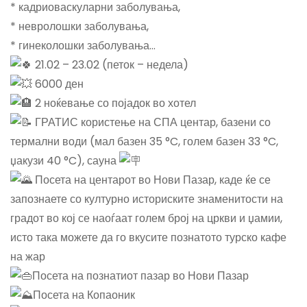
* кадриоваскуларни заболувања,
* невролошки заболувања,
* гинеколошки заболувања…
21.02 – 23.02 (петок – недела)
6000 ден
2 ноќевање со појадок во хотел
ГРАТИС користење на СПА центар, базени со
термални води (мал базен 35 °C, голем базен 33 °C,
џакузи 40 °C), сауна
Посета на центарот во Нови Пазар, каде ќе се
запознаете со културно историските знаменитости на
градот во кој се наоѓаат голем број на цркви и џамии,
исто така можете да го вкусите познатото турско кафе
на жар
Посета на познатиот пазар во Нови Пазар
П
осета на Копаоник