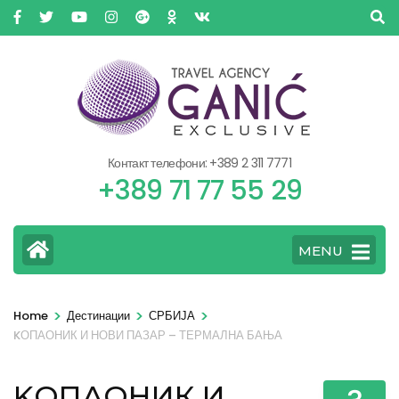
Контакт телефони: +389 2 311 7771
+389 71 77 55 29
MENU
>
>
>
Home
Дестинации
СРБИЈА
KОПАОНИК И НОВИ ПАЗАР – ТЕРМАЛНА БАЊА
KОПАОНИК И