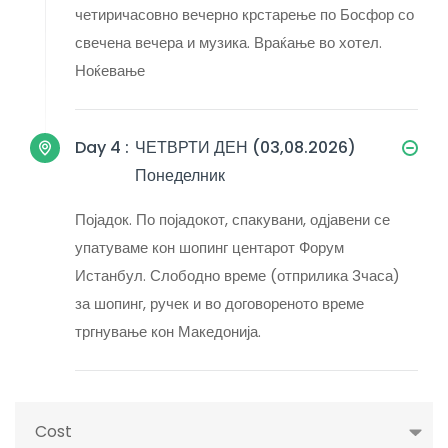
четиричасовно вечерно крстарење по Босфор со
свечена вечера и музика. Враќање во хотел.
Ноќевање
Day 4 :
ЧЕТВРТИ ДЕН (03,08.2026)
Понеделник
Појадок. По појадокот, спакувани, одјавени се
упатуваме кон шопинг центарот Форум
Истанбул. Слободно време (отприлика 3часа)
за шопинг, ручек и во договореното време
тргнување кон Македонија.
Cost