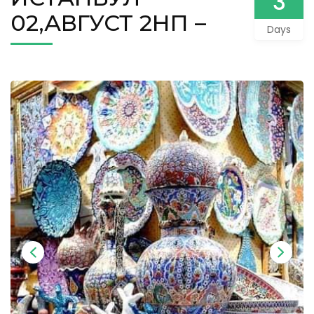
3
02,АВГУСТ 2НП –
Days