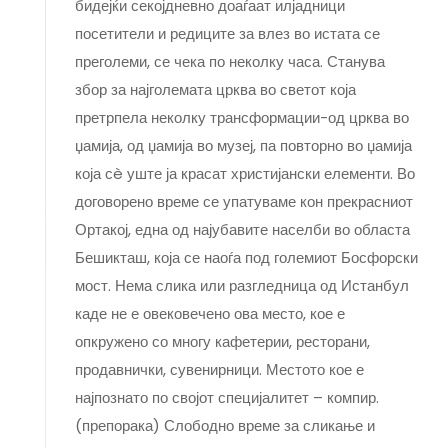
бидејќи секојдневно доаѓаат илјадници
посетители и редиците за влез во истата се
преголеми, се чека по неколку часа. Станува
збор за најголемата црква во светот која
претрпела неколку трансформации-од црква во
џамија, од џамија во музеј, па повторно во џамија
која сè уште ја красат христијански елементи. Во
договорено време се упатуваме кон прекрасниот
Ортакој, една од најубавите населби во областа
Бешикташ, која се наоѓа под големиот Босфорски
мост. Нема слика или разгледница од Истанбул
каде не е овековечено ова место, кое е
опкружено со многу кафетерии, ресторани,
продавнички, сувенирници. Местото кое е
најпознато по својот специјалитет – компир.
(препорака) Слободно време за сликање и