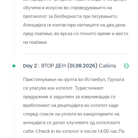
обучени и искусни во спроведувањето на
протоколот за безбедноста при патувањето.
Агенцијата ги контактира патниците на два дена
пред поаѓање, во врска со точното време и место
на поаѓање.
Day 2 :
ВТОР ДЕН (01,08.2026) Сабота
Пристигнување на групта во Истанбул, Групата
се упатува кон хотелот. Туристичкиот
придружник е задолжен за комуникација со
вработениот на рецепцијата во хотелот каде
според список на уплати во канцелариите на
агенцијата се делат клучевите од хотелските
соби. Check in во хотелот е после 14:00 час.По