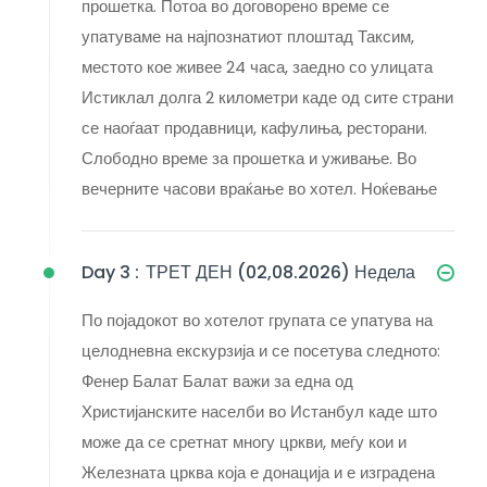
прошетка. Потоа во договорено време се
упатуваме на најпознатиот плоштад Таксим,
местото кое живее 24 часа, заедно со улицата
Истиклал долга 2 километри каде од сите страни
се наоѓаат продавници, кафулиња, ресторани.
Слободно време за прошетка и уживање. Во
вечерните часови враќање во хотел. Ноќевање
Day 3 :
ТРЕТ ДЕН (02,08.2026) Недела
По појадокот во хотелот групата се упатува на
целодневна екскурзија и се посетува следното:
Фенер Балат Балат важи за една од
Христијанските населби во Истанбул каде што
може да се сретнат многу цркви, меѓу кои и
Железната црква која е донација и е изградена