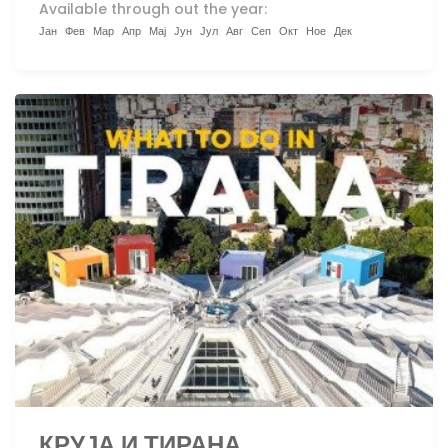
Available through out the year:
Јан
Фев
Мар
Апр
Мај
Јун
Јул
Авг
Сеп
Окт
Ное
Дек
КРУЈА И ТИРАНА