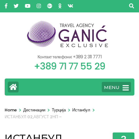
Контакт телефони: +389 2 311 7771
+389 71 77 55 29
MENU
>
>
>
>
Home
Дестинации
Турција
Истанбул
ИСТАНБУЛ 02,АВГУСТ 2НП –
ИСТАНБУЛ