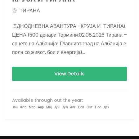
ТИРАНА
ЕДНОДНЕВНА АВАНТУРА –КРУЈА И ТИРАНА!
ЦЕНА 1500 денари Термини:02,08,2026 Тирана –
срцето на Албанија! Главниот град на Албанија е
полн со живот, бои и енергија!...
View Details
Available through out the year:
Јан
Фев
Мар
Апр
Мај
Јун
Јул
Авг
Сеп
Окт
Ное
Дек