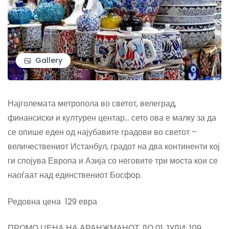
Gallery
Најголемата метропола во светот, велеград,
финансиски и културен центар… сето ова е малку за да
се опише еден од најубавите градови во светот –
величествениот Истанбул, градот на два континенти кој
ги спојува Европа и Азија со неговите три моста кои се
наоѓаат над единствениот Босфор.
Редовна цена 129 евра
ПРОМО ЦЕНА НА АРАНЖМАНОТ ДО 01 ЈУЛИ: 109