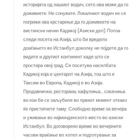
историјата од нашиот водич, сето ова може да го
доживеете. Не сонувате. Локалниот водич ке се
погрижи ова крстарење да го доживеете на
вистински начин Кадикој (Азиски дел) Потоа
следи посета на Азија, што би вредело
доаѓањето во Истанбул доколку не појдете да го
видите и другиот континент каде што се
простира овој град. Се посетува населбата
Кадикој која е центарот на Азија, тоа што е
Таксим во Европа, Кадикој е во Азија.
Продавнички, ресторани, кафулиња... сокачиња
во кои би се заљубиле во првиот момент откако
ќе пристигнете таму. Слободно време за вечера
и уживање во најмонденското место во азиски
Истанбул. Во договорено време во вечерните
часови враќање во хотел и подготување за