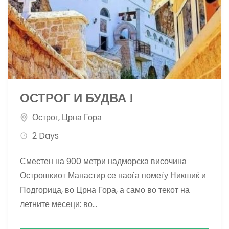
ОСТРОГ И БУДВА !
Острог
,
Црна Гора
2 Days
Сместен на 900 метри надморска височина
Острошкиот Манастир се наоѓа помеѓу Никшиќ и
Подгорица, во Црна Гора, а само во текот на
летните месеци: во...