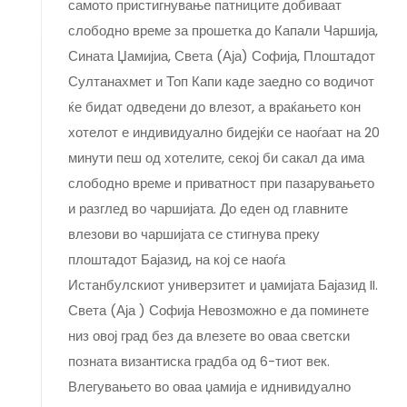
самото пристигнување патниците добиваат
слободно време за прошетка до Капали Чаршија,
Сината Џамијиа, Света (Аја) Софија, Плоштадот
Султанахмет и Топ Капи каде заедно со водичот
ќе бидат одведени до влезот, а враќањето кон
хотелот е индивидуално бидејќи се наоѓаат на 20
минути пеш од хотелите, секој би сакал да има
слободно време и приватност при пазарувањето
и разглед во чаршијата. До еден од главните
влезови во чаршијата се стигнува преку
плоштадот Бајазид, на кој се наоѓа
Истанбулскиот универзитет и џамијата Бајазид II.
Света (Аја ) Софија Невозможно е да поминете
низ овој град без да влезете во оваа светски
позната византиска градба од 6-тиот век.
Влегувањето во оваа џамија е иднивидуално