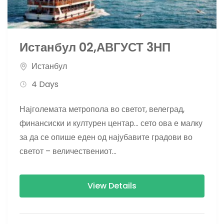
Истанбул 02,АВГУСТ 3НП
Истанбул
4 Days
Најголемата метропола во светот, велеград,
финансиски и културен центар… сето ова е малку
за да се опише еден од најубавите градови во
светот – величествениот...
View Details