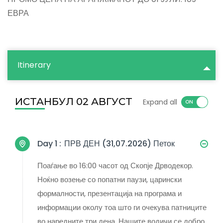
ЕВРА
Itinerary
ИСТАНБУЛ 02 АВГУСТ
Expand all
Day 1 :
ПРВ ДЕН (31,07.2026) Петок
Поаѓање во 16:00 часот од Скопје Дрводекор.
Ноќно возење со попатни паузи, царински
формалности, презентација на програма и
информации околу тоа што ги очекува патниците
во наредните три дена. Нашите водичи се добро