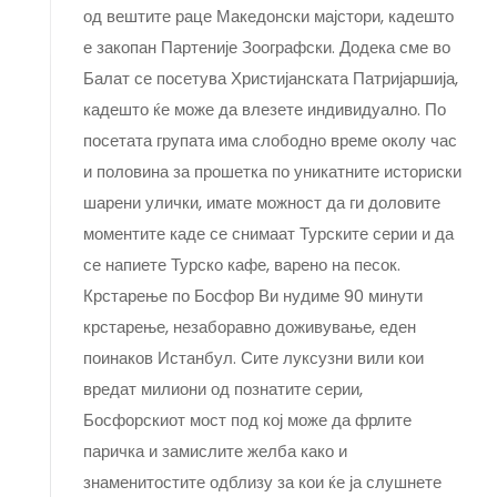
од вештите раце Македонски мајстори, кадешто
е закопан Партеније Зоографски. Додека сме во
Балат се посетува Христијанската Патријаршија,
кадешто ќе може да влезете индивидуално. По
посетата групата има слободно време околу час
и половина за прошетка по уникатните историски
шарени улички, имате можност да ги доловите
моментите каде се снимаат Турските серии и да
се напиете Турско кафе, варено на песок.
Крстарење по Босфор Ви нудиме 90 минути
крстарење, незаборавно доживување, еден
поинаков Истанбул. Сите луксузни вили кои
вредат милиони од познатите серии,
Босфорскиот мост под кој може да фрлите
паричка и замислите желба како и
знаменитостите одблизу за кои ќе ја слушнете